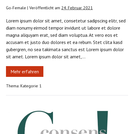
Go-Female
|
Veröffentlicht am
24. Februar 2021
Lorem ipsum dolor sit amet, consetetur sadipscing elitr, sed
diam nonumy eirmod tempor invidunt ut labore et dolore
magna aliquyam erat, sed diam voluptua. At vero eos et
accusam et justo duo dolores et ea rebum. Stet clita kasd
gubergren, no sea takimata sanctus est Lorem ipsum dolor
sit amet. Lorem ipsum dolor sit amet,…
Mehr erfahren
Erst
eine
Headline
Thema:
Kategorie 1
am
Start
Dies
ist
ein
Leitartikel
vom