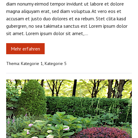
diam nonumy eirmod tempor invidunt ut labore et dolore
magna aliquyam erat, sed diam voluptua. At vero eos et
accusam et justo duo dolores et ea rebum. Stet clita kasd
gubergren, no sea takimata sanctus est Lorem ipsum dolor
sit amet. Lorem ipsum dolor sit amet,…
Mehr erfahren
Dies
ist
ein
Thema:
Kategorie 1
,
Kategorie 5
Leitartikel
vom
24.
Februar
Lorem
ipsum
dolor
sit
amet
consetetur
sadipscing