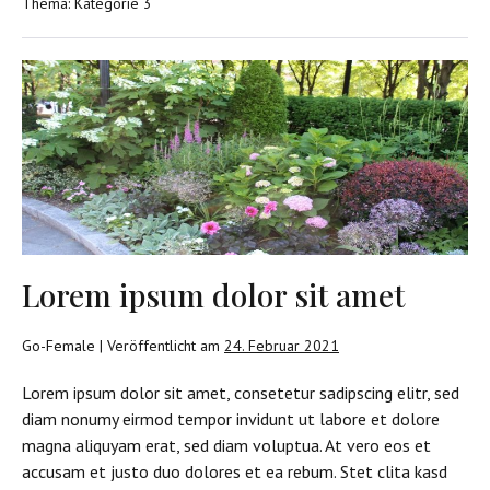
Thema:
Kategorie 3
mit
erstem
Blog-
Eintrag
Lorem
ipsum
dolor
sit
amet
Lorem ipsum dolor sit amet
Go-Female
|
Veröffentlicht am
24. Februar 2021
Lorem ipsum dolor sit amet, consetetur sadipscing elitr, sed
diam nonumy eirmod tempor invidunt ut labore et dolore
magna aliquyam erat, sed diam voluptua. At vero eos et
accusam et justo duo dolores et ea rebum. Stet clita kasd