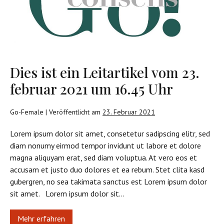
23.
februar
2021
um
16.45
Dies ist ein Leitartikel vom 23.
Uhr
februar 2021 um 16.45 Uhr
Go-Female
|
Veröffentlicht am
23. Februar 2021
Lorem ipsum dolor sit amet, consetetur sadipscing elitr, sed
diam nonumy eirmod tempor invidunt ut labore et dolore
magna aliquyam erat, sed diam voluptua. At vero eos et
accusam et justo duo dolores et ea rebum. Stet clita kasd
gubergren, no sea takimata sanctus est Lorem ipsum dolor
sit amet. Lorem ipsum dolor sit…
Mehr erfahren
Dies