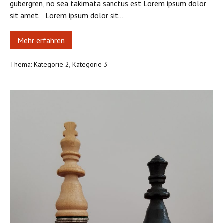
gubergren, no sea takimata sanctus est Lorem ipsum dolor
sit amet. Lorem ipsum dolor sit…
Mehr erfahren
Lorem
ipsum
dolor
Thema:
Kategorie 2
,
Kategorie 3
sit
amet
Dies
ist
ein
Leitartikel
vom
24.
Februar