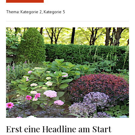
ipsum
dolor
Thema:
Kategorie 2
,
Kategorie 5
sit
amet
consetetur
sadipscing
Erst
eine
Headline
am
Start
Erst eine Headline am Start