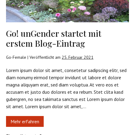
erstem
Blog-
Eintrag
Go! unGender startet mit
erstem Blog-Eintrag
Go-Female
|
Veröffentlicht am
25. Februar 2021
Lorem ipsum dolor sit amet, consetetur sadipscing elitr, sed
diam nonumy eirmod tempor invidunt ut labore et dolore
magna aliquyam erat, sed diam voluptua. At vero eos et
accusam et justo duo dolores et ea rebum. Stet clita kasd
gubergren, no sea takimata sanctus est Lorem ipsum dolor
sit amet. Lorem ipsum dolor sit amet,…
Mehr erfahren
Go!
unGender
startet