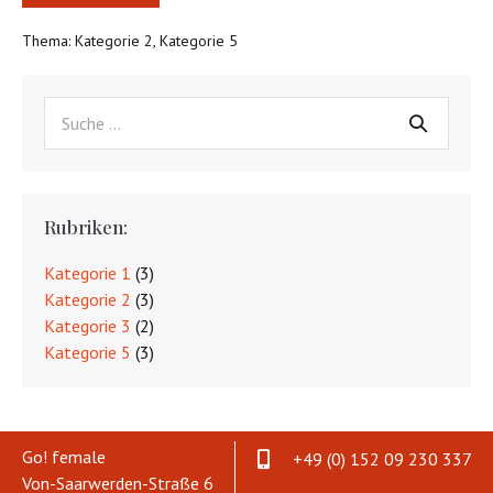
ist
ein
Thema:
Kategorie 2
,
Kategorie 5
Leitartikel
vom
23.
februar
Suche
2021
nach:
um
16.45
Uhr
Rubriken:
Kategorie 1
(3)
Kategorie 2
(3)
Kategorie 3
(2)
Kategorie 5
(3)
Go! female
+49 (0) 152 09 230 337
Mobilnummer +49 (0) 152 09 2
Von-Saarwerden-Straße 6