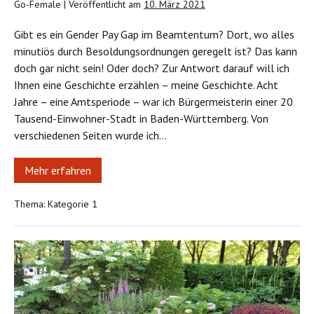
Go-Female
|
Veröffentlicht am
10. März 2021
Gibt es ein Gender Pay Gap im Beamtentum? Dort, wo alles
minutiös durch Besoldungsordnungen geregelt ist? Das kann
doch gar nicht sein! Oder doch? Zur Antwort darauf will ich
Ihnen eine Geschichte erzählen – meine Geschichte. Acht
Jahre – eine Amtsperiode – war ich Bürgermeisterin einer 20
Tausend-Einwohner-Stadt in Baden-Württemberg. Von
verschiedenen Seiten wurde ich…
Mehr erfahren
Wenn
Beamte
etwas
Thema:
Kategorie 1
gleicher
als
Beamtinnen
sind
Go!
unGender
startet
mit